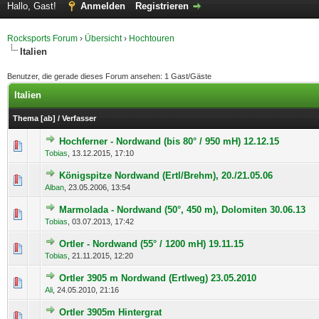
Hallo, Gast!
Anmelden
Registrieren
Rocksports Forum
›
Übersicht
›
Hochtouren
Italien
Benutzer, die gerade dieses Forum ansehen: 1 Gast/Gäste
Italien
Thema
[
ab
]
/
Verfasser
Hochferner - Nordwand (bis 80° / 950 mH) 12.12.15
0 Bewertung(en) - 0 von 5 durchschnittlich
1
2
3
4
5
Tobias
,
13.12.2015, 17:10
Königspitze Nordwand (Ertl/Brehm), 20./21.05.06
0 Bewertung(en) - 0 von 5 durchschnittlich
1
2
3
4
5
Alban
,
23.05.2006, 13:54
Marmolada - Nordwand (50°, 450 m), Dolomiten 30.06.13
0 Bewertung(en) - 0 von 5 durchschnittlich
1
2
3
4
5
Tobias
,
03.07.2013, 17:42
Ortler - Nordwand (55° / 1200 mH) 19.11.15
0 Bewertung(en) - 0 von 5 durchschnittlich
1
2
3
4
5
Tobias
,
21.11.2015, 12:20
Ortler 3905 m Nordwand (Ertlweg) 23.05.2010
0 Bewertung(en) - 0 von 5 durchschnittlich
1
2
3
4
5
Ali
,
24.05.2010, 21:16
Ortler 3905m Hintergrat
0 Bewertung(en) - 0 von 5 durchschnittlich
1
2
3
4
5