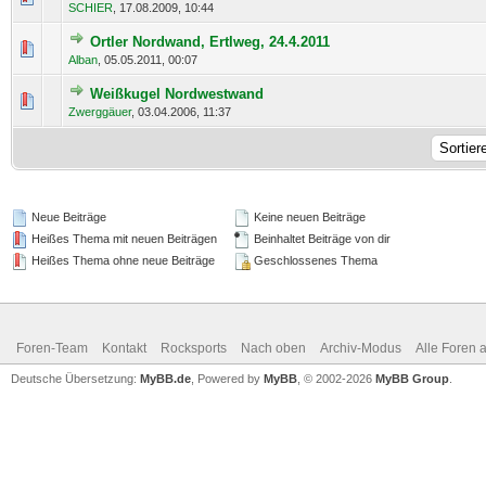
SCHIER
,
17.08.2009, 10:44
Ortler Nordwand, Ertlweg, 24.4.2011
0 Bewertung(en) - 0 von 5 durchschnittlich
1
2
3
4
5
Alban
,
05.05.2011, 00:07
Weißkugel Nordwestwand
0 Bewertung(en) - 0 von 5 durchschnittlich
1
2
3
4
5
Zwerggäuer
,
03.04.2006, 11:37
Neue Beiträge
Keine neuen Beiträge
Heißes Thema mit neuen Beiträgen
Beinhaltet Beiträge von dir
Heißes Thema ohne neue Beiträge
Geschlossenes Thema
Foren-Team
Kontakt
Rocksports
Nach oben
Archiv-Modus
Alle Foren 
Deutsche Übersetzung:
MyBB.de
, Powered by
MyBB
, © 2002-2026
MyBB Group
.