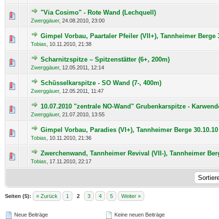
"Via Cosimo" - Rote Wand (Lechquell)
0 Bewertung(en) - 0 von 5 durchschnittlich
1
2
3
4
5
Zwerggäuer
,
24.08.2010, 23:00
Gimpel Vorbau, Paartaler Pfeiler (VII+), Tannheimer Berge 
0 Bewertung(en) - 0 von 5 durchschnittlich
1
2
3
4
5
Tobias
,
10.11.2010, 21:38
Scharnitzspitze – Spitzenstätter (6+, 200m)
0 Bewertung(en) - 0 von 5 durchschnittlich
1
2
3
4
5
Zwerggäuer
,
12.05.2011, 12:14
Schüsselkarspitze - SO Wand (7-, 400m)
0 Bewertung(en) - 0 von 5 durchschnittlich
1
2
3
4
5
Zwerggäuer
,
12.05.2011, 11:47
10.07.2010 "zentrale NO-Wand" Grubenkarspitze - Karwend
0 Bewertung(en) - 0 von 5 durchschnittlich
1
2
3
4
5
Zwerggäuer
,
21.07.2010, 13:55
Gimpel Vorbau, Paradies (VI+), Tannheimer Berge 30.10.10
0 Bewertung(en) - 0 von 5 durchschnittlich
1
2
3
4
5
Tobias
,
10.11.2010, 21:36
Zwerchenwand, Tannheimer Revival (VII-), Tannheimer Berg
0 Bewertung(en) - 0 von 5 durchschnittlich
1
2
3
4
5
Tobias
,
17.11.2010, 22:17
Seiten (5):
« Zurück
1
2
3
4
5
Weiter »
Neue Beiträge
Keine neuen Beiträge