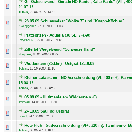
Gr. Ochsenwand - Gerade NO-Kante „Kalte Kante“ (VII-, 40
0 Bewertung(en) - 0 von 5 durchschnittlich
1
2
3
4
5
21.07.13
Tobias
,
20.08.2013, 13:49
23.05.09 Schuesselkar "Wolke 7" und "Knapp-Köchler"
0 Bewertung(en) - 0 von 5 durchschnittlich
1
2
3
4
5
Zwerggäuer
,
27.05.2009, 11:03
Plattspitzen - Aquaria (30 SL, 7+/A0)
0 Bewertung(en) - 0 von 5 durchschnittlich
1
2
3
4
5
Psycho667
,
25.06.2012, 19:48
Zillertal Wiegelwand “Schwarze Hand“
0 Bewertung(en) - 0 von 5 durchschnittlich
1
2
3
4
5
shispare
,
18.04.2007, 08:22
Widderstein (2533m) - Ostgrat 12.10.08
0 Bewertung(en) - 0 von 5 durchschnittlich
1
2
3
4
5
Tobias
,
15.10.2008, 11:18
Kleiner Lafatscher - NO-Verschneidung (VI, 400 mH), Karw
0 Bewertung(en) - 0 von 5 durchschnittlich
1
2
3
4
5
15.08.13
Tobias
,
25.08.2013, 20:42
05.08.09 - Hiltimanie am Widderstein (6)
0 Bewertung(en) - 0 von 5 durchschnittlich
1
2
3
4
5
littleblau
,
14.08.2009, 11:30
24.10.09 Säuling Ostgrat
0 Bewertung(en) - 0 von 5 durchschnittlich
1
2
3
4
5
daniel
,
24.10.2009, 21:58
Rote Flüh - Südverschneidung (VI+, 310 m), Tannheimer Be
0 Bewertung(en) - 0 von 5 durchschnittlich
1
2
3
4
5
Tobias
,
03.05.2013, 16:10