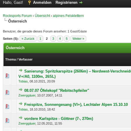
Hallo, Gast!
Anmelden
Registrieren
Rocksports Forum
›
Übersicht
›
alpines Felsklettern
Österreich
Benutzer, die gerade dieses Forum ansehen: 1 Gast/Gäste
Seiten (5):
« Zurück
1
2
3
4
5
Weiter »
Österreich
Thema
/
Verfasser
Sanierung: Spritzkarspitze (2606m) – Nordwest-Verschneid
0 Bewertung(en) - 0 von 5 durchschnittlich
1
2
3
4
5
V+/A0, 1100m, 26SL)
Tobias
,
08.10.2021, 20:09
08.07.07 Öfelekopf "Rebitschpfeiler"
0 Bewertung(en) - 0 von 5 durchschnittlich
1
2
3
4
5
Zwerggäuer
,
10.07.2007, 14:11
Freispitze, Sonnengesang (VI+), Lechtaler Alpen 15.10.10
0 Bewertung(en) - 0 von 5 durchschnittlich
1
2
3
4
5
Tobias
,
18.10.2010, 18:42
vordere Karlspitze - Göttner (7-, 270m)
0 Bewertung(en) - 0 von 5 durchschnittlich
1
2
3
4
5
Zwerggäuer
,
12.05.2011, 11:55