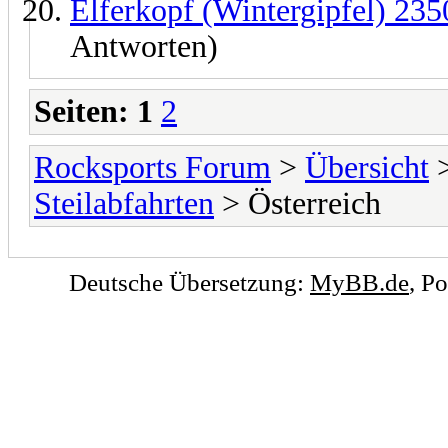
Elferkopf (Wintergipfel) 235
Antworten)
Seiten:
1
2
Rocksports Forum
>
Übersicht
Steilabfahrten
> Österreich
Deutsche Übersetzung:
MyBB.de
, P