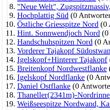
"Neue Welt", Zugspitzmassiv,
Hochplattig Süd
(0 Antworte
Östliche Griesspitze Nord
(0 
Hint. Sonnwendjoch Nord
(0
Handschuhspitzen Nord
(0 A
Vorderer Tajakopf Südostwa
Igelskopf+Hinterer Tajakopf
Breitenkopf Nordwestflanke
Igelskopf Nordflanke
(0 Antw
Daniel Ostflanke
(0 Antworte
Thaneller(2341m)-Nordrinne
Weißseespitze Nordwand, Kau