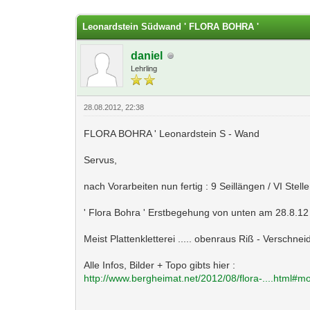
0 Bewertung(en) - 0 im Durchschnitt
1
2
3
4
5
Leonardstein Südwand ' FLORA BOHRA '
daniel
Lehrling
28.08.2012, 22:38
FLORA BOHRA ' Leonardstein S - Wand
Servus,
nach Vorarbeiten nun fertig : 9 Seillängen / VI Stell
' Flora Bohra ' Erstbegehung von unten am 28.8.12 
Meist Plattenkletterei ..... obenraus Riß - Verschne
Alle Infos, Bilder + Topo gibts hier :
http://www.bergheimat.net/2012/08/flora-....html#m