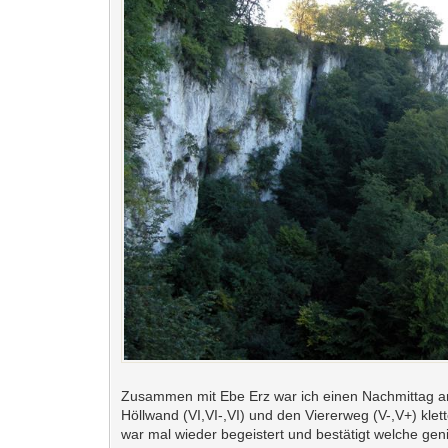
Zusammen mit Ebe Erz war ich einen Nachmittag an 
Höllwand (VI,VI-,VI) und den Viererweg (V-,V+) kle
war mal wieder begeistert und bestätigt welche geni