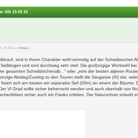
er Alb 19.09.10
10, 20:06 von
Tobias
.)
lbtrauf, sind in ihrem Charakter wohl einmalig auf der Schwäbischen Al
 3 Seillängen und sind durchweg sehr steil. Die großzügige Wortwahl b
 der gesamten Schwäbischenalb...“ oder „eine der besten alpinen Route
nzige Abstieg/Zustieg zu den Touren stellt die Saugasse (III) dar, we
ixiert sich am besten ein separates Seil (50m) an einem der Bäume. D
 Der VI Grad sollte sicher beherrscht werden und auch oberhalb von 
chenfelsen sicher auch ein Fiasko erleben. Der Naturschutz erlaubt ei