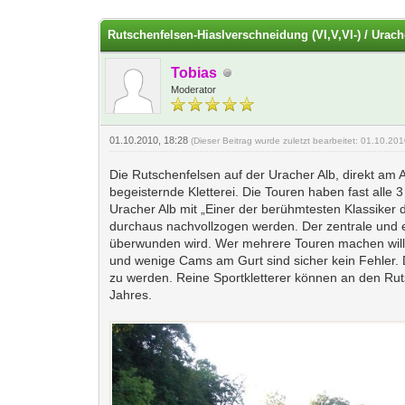
0 Bewertung(en) - 0 im Durchschnitt
1
2
3
4
5
Rutschenfelsen-Hiaslverschneidung (VI,V,VI-) / Urach
Tobias
Moderator
01.10.2010, 18:28
(Dieser Beitrag wurde zuletzt bearbeitet: 01.10.20
Die Rutschenfelsen auf der Uracher Alb, direkt am A
begeisternde Kletterei. Die Touren haben fast alle
Uracher Alb mit „Einer der berühmtesten Klassiker
durchaus nachvollzogen werden. Der zentrale und ei
überwunden wird. Wer mehrere Touren machen will f
und wenige Cams am Gurt sind sicher kein Fehler.
zu werden. Reine Sportkletterer können an den Ruts
Jahres.