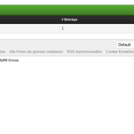
# Beiträge
1
dus
Alle Foren als gelesen markieren
RSS-Synchronisation
Cookie-Einstell
MyBB Group
.