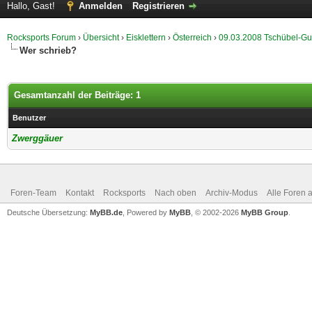
Hallo, Gast!
Anmelden
Registrieren
Rocksports Forum
›
Übersicht
›
Eisklettern
›
Österreich
›
09.03.2008 Tschübel-Gul
Wer schrieb?
Gesamtanzahl der Beiträge: 1
Benutzer
Zwerggäuer
Foren-Team
Kontakt
Rocksports
Nach oben
Archiv-Modus
Alle Foren 
Deutsche Übersetzung:
MyBB.de
, Powered by
MyBB
, © 2002-2026
MyBB Group
.