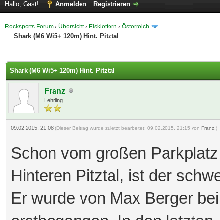
Hallo, Gast!
Anmelden
Registrieren
Rocksports Forum
›
Übersicht
›
Eisklettern
›
Österreich
Shark (M6 Wi5+ 120m) Hint. Pitztal
 im Durchschnitt
Shark (M6 Wi5+ 120m) Hint. Pitztal
Franz
Lehrling
09.02.2015, 21:08
(Dieser Beitrag wurde zuletzt bearbeitet: 09.02.2015, 21:15 von
Franz
.)
Schon vom großen Parkplatz
Hinteren Pitztal, ist der schw
Er wurde von Max Berger bei 