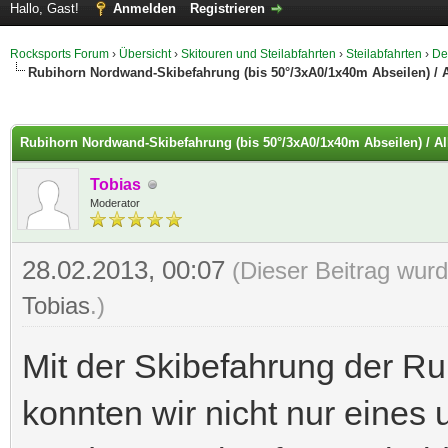
Hallo, Gast!
Anmelden
Registrieren
Rocksports Forum
›
Übersicht
›
Skitouren und Steilabfahrten
›
Steilabfahrten
›
De
Rubihorn Nordwand-Skibefahrung (bis 50°/3xA0/1x40m Abseilen) / A
 im Durchschnitt
Rubihorn Nordwand-Skibefahrung (bis 50°/3xA0/1x40m Abseilen) / Al
Tobias
Moderator
28.02.2013, 00:07
(Dieser Beitrag wurd
Tobias
.)
Mit der Skibefahrung der R
konnten wir nicht nur eines