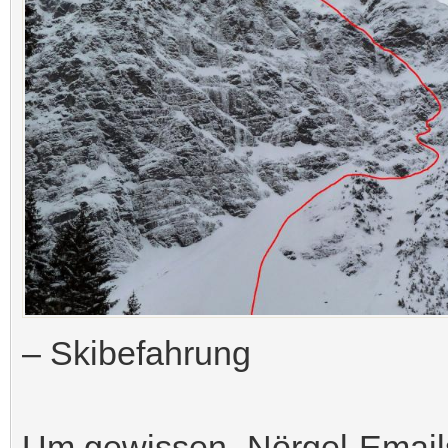
– Skibefahrung
Um gewissen „Nörgel-Emails“