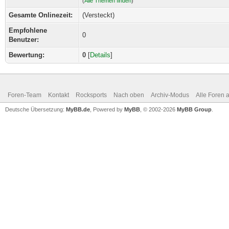
(
Alle Themen finden
)
Gesamte Onlinezeit:
(Versteckt)
Empfohlene
0
Benutzer:
Bewertung:
0
[
Details
]
Foren-Team
Kontakt
Rocksports
Nach oben
Archiv-Modus
Alle Foren 
Deutsche Übersetzung:
MyBB.de
, Powered by
MyBB
, © 2002-2026
MyBB Group
.