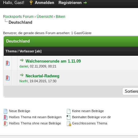
Hallo, Gast!
Anmelden
Registrieren
Rocksports Forum
›
Übersicht
›
Biken
Deutschland
Benutzer, die gerade dieses Forum ansehen: 1 Gast/Gäste
Deutschland
Thema
/
Verfasser
[
ab
]
Walchenseerunde am 1.11.09
0 Bewertung(en) - 0 von 5 durchschnittlich
1
2
3
4
5
daniel
,
02.11.2009, 00:21
Neckartal-Radweg
0 Bewertung(en) - 0 von 5 durchschnittlich
1
2
3
4
5
Norfri
,
19.04.2015, 17:30
Neue Beiträge
Keine neuen Beiträge
Heißes Thema mit neuen Beiträgen
Beinhaltet Beiträge von dir
Heißes Thema ohne neue Beiträge
Geschlossenes Thema