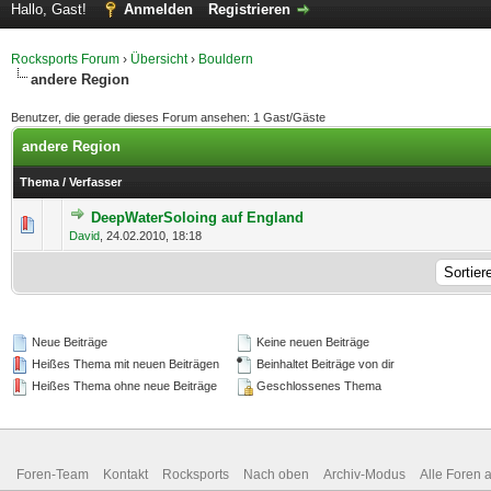
Hallo, Gast!
Anmelden
Registrieren
Rocksports Forum
›
Übersicht
›
Bouldern
andere Region
Benutzer, die gerade dieses Forum ansehen: 1 Gast/Gäste
andere Region
Thema
/
Verfasser
DeepWaterSoloing auf England
1 Bewertung(en) - 5 von 5 durchschnittlich
1
2
3
4
5
David
,
24.02.2010, 18:18
Neue Beiträge
Keine neuen Beiträge
Heißes Thema mit neuen Beiträgen
Beinhaltet Beiträge von dir
Heißes Thema ohne neue Beiträge
Geschlossenes Thema
Foren-Team
Kontakt
Rocksports
Nach oben
Archiv-Modus
Alle Foren 