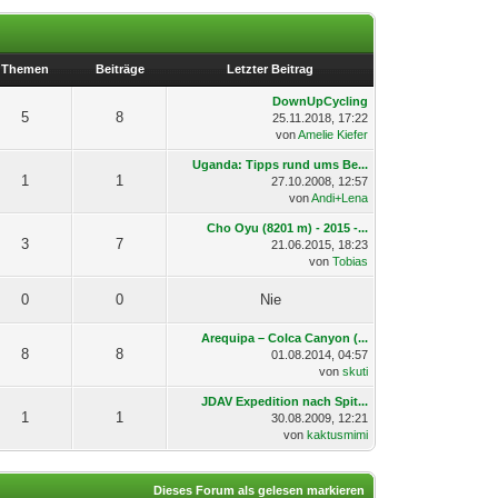
Themen
Beiträge
Letzter Beitrag
DownUpCycling
5
8
25.11.2018, 17:22
von
Amelie Kiefer
Uganda: Tipps rund ums Be...
1
1
27.10.2008, 12:57
von
Andi+Lena
Cho Oyu (8201 m) - 2015 -...
3
7
21.06.2015, 18:23
von
Tobias
0
0
Nie
Arequipa – Colca Canyon (...
8
8
01.08.2014, 04:57
von
skuti
JDAV Expedition nach Spit...
1
1
30.08.2009, 12:21
von
kaktusmimi
Dieses Forum als gelesen markieren