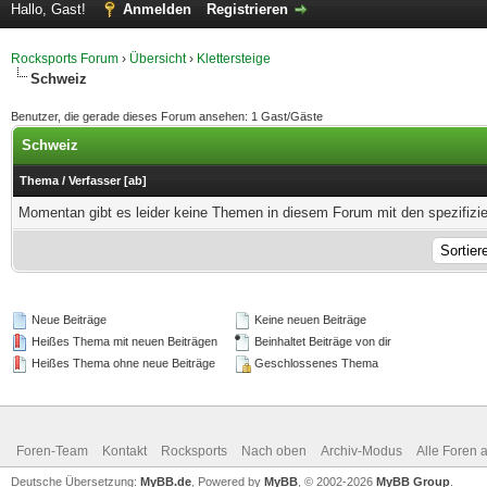
Hallo, Gast!
Anmelden
Registrieren
Rocksports Forum
›
Übersicht
›
Klettersteige
Schweiz
Benutzer, die gerade dieses Forum ansehen: 1 Gast/Gäste
Schweiz
Thema
/
Verfasser
[
ab
]
Momentan gibt es leider keine Themen in diesem Forum mit den spezifizi
Neue Beiträge
Keine neuen Beiträge
Heißes Thema mit neuen Beiträgen
Beinhaltet Beiträge von dir
Heißes Thema ohne neue Beiträge
Geschlossenes Thema
Foren-Team
Kontakt
Rocksports
Nach oben
Archiv-Modus
Alle Foren 
Deutsche Übersetzung:
MyBB.de
, Powered by
MyBB
, © 2002-2026
MyBB Group
.