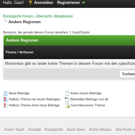
Hallo, Gast!
Anmelden
Registrieren
Rocksports Forum
›
Übersicht
›
Bergtouren
Andere Regionen
Benutzer, die gerade dieses Forum ansehen: 1 Gast/Gäste
Andere Regionen
Thema
/
Verfasser
Momentan gibt es leider keine Themen in diesem Forum mit den spezifizi
Neue Beiträge
Keine neuen Beiträge
Heißes Thema mit neuen Beiträgen
Beinhaltet Beiträge von dir
Heißes Thema ohne neue Beiträge
Geschlossenes Thema
Foren-Team
Kontakt
Rocksports
Nach oben
Archiv-Modus
Alle Foren 