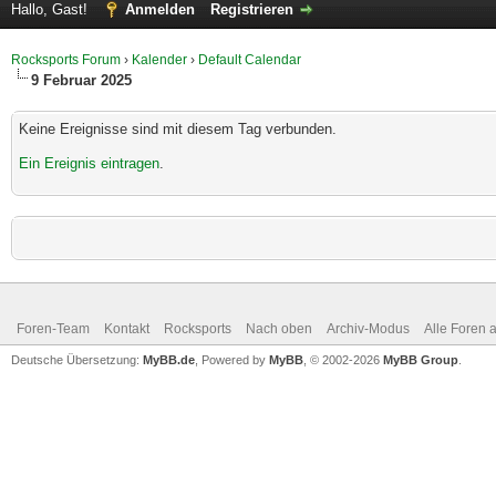
Hallo, Gast!
Anmelden
Registrieren
Rocksports Forum
›
Kalender
›
Default Calendar
9 Februar 2025
Keine Ereignisse sind mit diesem Tag verbunden.
Ein Ereignis eintragen
.
Foren-Team
Kontakt
Rocksports
Nach oben
Archiv-Modus
Alle Foren 
Deutsche Übersetzung:
MyBB.de
, Powered by
MyBB
, © 2002-2026
MyBB Group
.