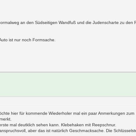
 Normalweg an den Südseitigen Wandfuß und die Judenscharte zu den R
 Auto ist nur noch Formsache.
möchte hier für kommende Wiederholer mal ein paar Anmerkungen zum
merkt.
s erste mal deutklich sehen kann. Klebehaken mit Reepschnur.
r anspruchsvoll, aber das ist natürlich Geschmacksache. Die Schlüsselstel