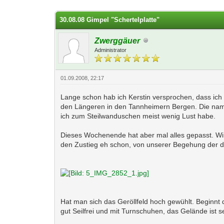
0 Bewertung(en) - 0 im Durchschnitt
1
2
3
4
5
30.08.08 Gimpel "Schertelplatte"
Zwerggäuer
Administrator
01.09.2008, 22:17
Lange schon hab ich Kerstin versprochen, dass ich 
den Längeren in den Tannheimern Bergen. Die namen
ich zum Steilwanduschen meist wenig Lust habe.
Dieses Wochenende hat aber mal alles gepasst. Wir
den Zustieg eh schon, von unserer Begehung der di
Hat man sich das Geröllfeld hoch gewühlt. Beginnt 
gut Seilfrei und mit Turnschuhen, das Gelände ist s