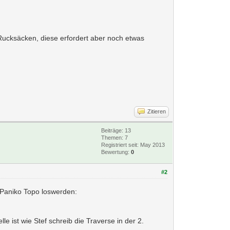
ucksäcken, diese erfordert aber noch etwas
Zitieren
Beiträge: 13
Themen: 7
Registriert seit: May 2013
Bewertung:
0
#2
 Paniko Topo loswerden:
le ist wie Stef schreib die Traverse in der 2.