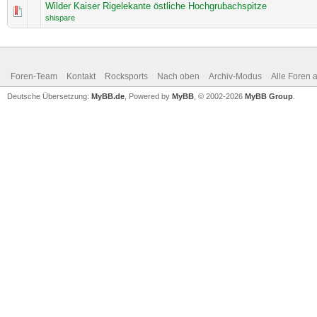
Wilder Kaiser Rigelekante östliche Hochgrubachspitze
shispare
Foren-Team
Kontakt
Rocksports
Nach oben
Archiv-Modus
Alle Foren 
Deutsche Übersetzung:
MyBB.de
, Powered by
MyBB
, © 2002-2026
MyBB Group
.