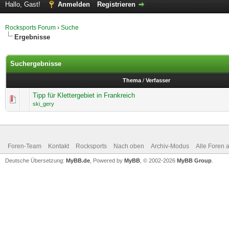
Hallo, Gast!
Anmelden
Registrieren
Rocksports Forum
›
Suche
Ergebnisse
Suchergebnisse
Thema
/
Verfasser
Tipp für Klettergebiet in Frankreich
ski_gery
Foren-Team
Kontakt
Rocksports
Nach oben
Archiv-Modus
Alle Foren 
Deutsche Übersetzung:
MyBB.de
, Powered by
MyBB
, © 2002-2026
MyBB Group
.