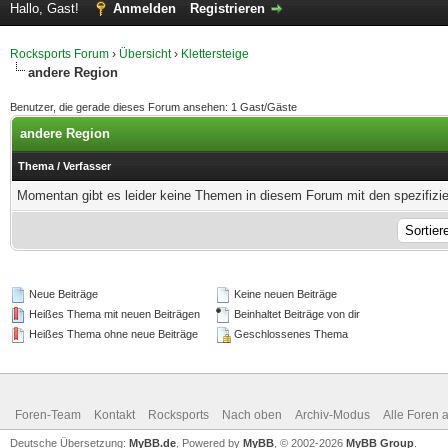
Hallo, Gast!
Anmelden
Registrieren
Rocksports Forum
›
Übersicht
›
Klettersteige
andere Region
Benutzer, die gerade dieses Forum ansehen: 1 Gast/Gäste
andere Region
Thema
/
Verfasser
Momentan gibt es leider keine Themen in diesem Forum mit den spezifizi
Neue Beiträge
Keine neuen Beiträge
Heißes Thema mit neuen Beiträgen
Beinhaltet Beiträge von dir
Heißes Thema ohne neue Beiträge
Geschlossenes Thema
Foren-Team
Kontakt
Rocksports
Nach oben
Archiv-Modus
Alle Foren 
Deutsche Übersetzung:
MyBB.de
, Powered by
MyBB
, © 2002-2026
MyBB Group
.