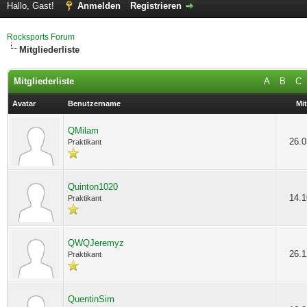
Hallo, Gast!
Anmelden
Registrieren
Rocksports Forum
Mitgliederliste
Mitgliederliste
A
B
C
Avatar
Benutzername
Mit
QMilam
26.0
Praktikant
Quinton1020
14.1
Praktikant
QWQJeremyz
26.1
Praktikant
QuentinSim