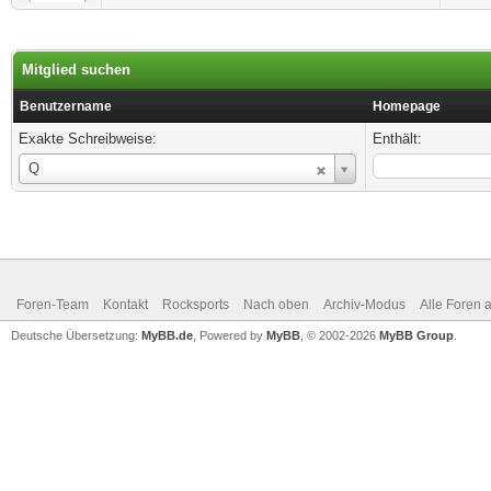
Mitglied suchen
Benutzername
Homepage
Exakte Schreibweise:
Enthält:
Benutzername
Q
Foren-Team
Kontakt
Rocksports
Nach oben
Archiv-Modus
Alle Foren 
Deutsche Übersetzung:
MyBB.de
, Powered by
MyBB
, © 2002-2026
MyBB Group
.