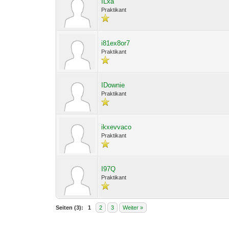
ILxa
Praktikant
i81ex8or7
Praktikant
IDownie
Praktikant
ikxevvaco
Praktikant
I97Q
Praktikant
Seiten (3):
1
2
3
Weiter »