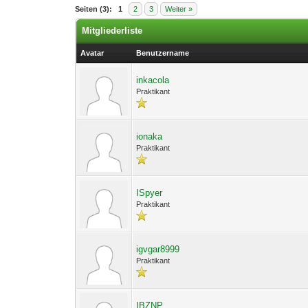
Seiten (3):
1
2
3
Weiter »
Mitgliederliste
Avatar
Benutzername
inkacola
Praktikant
ionaka
Praktikant
ISpyer
Praktikant
igvgar8999
Praktikant
IBZNP