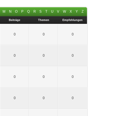
M
N
O
P
Q
R
S
T
U
V
W
X
Y
Z
Beiträge
Themen
Empfehlungen
0
0
0
0
0
0
0
0
0
0
0
0