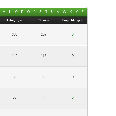
M
N
O
P
Q
R
S
T
U
V
W
X
Y
Z
Beiträge
[
auf
]
Themen
Empfehlungen
339
257
6
142
112
0
88
85
0
79
53
2