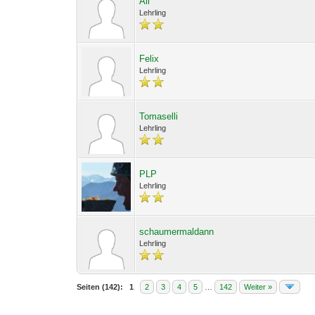
Ali
Lehrling
Felix
Lehrling
Tomaselli
Lehrling
PLP
Lehrling
schaumermaldann
Lehrling
Seiten (142):
1
2
3
4
5
…
142
Weiter »