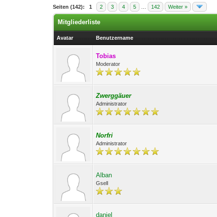
Seiten (142):
1
2
3
4
5
…
142
Weiter »
Mitgliederliste
Avatar
Benutzername
Tobias
Moderator
Zwerggäuer
Administrator
Norfri
Administrator
Alban
Gsell
daniel