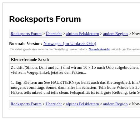
Rocksports Forum
Rocksports Forum
>
Übersicht
>
alpines Felsklettern
>
andere Region
> Norw
Normale Version:
Norwegen (im Umkreis Oslo)
Du siehst gerade eine vereinfachte Darstellung unserer Inhalte.
Normale Ansicht
mit richtiger Formatier
Kletterfreunde-Sarah
Zu dritt (Simon, Dani und ich) sind wir am 10.7.15 nach Oslo aufgebrochen,
viel zum Vorgeplänkel, jetzt zu den Fakten...
1. Tag: Klettern am See HAUKTJERN (so heißt auch das Klettergebiet). Ein A
morgens/vormittags Sonne, dann alles im Schatten. Teils hohe Wände bis 35
Haken, teils mixed und teils clean. Felsqualitãt ist toll, gute Reibung, kei
Rocksports Forum
>
Übersicht
>
alpines Felsklettern
>
andere Region
> Norw