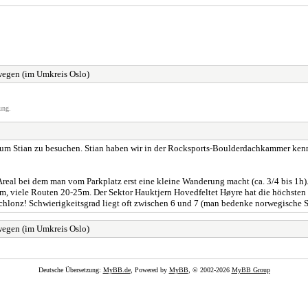
egen (im Umkreis Oslo)
ung.
 um Stian zu besuchen. Stian haben wir in der Rocksports-Boulderdachkammer kennen
real bei dem man vom Parkplatz erst eine kleine Wanderung macht (ca. 3/4 bis 1h).
m, viele Routen 20-25m. Der Sektor Hauktjern Hovedfeltet Høyre hat die höchsten 
n Schlonz! Schwierigkeitsgrad liegt oft zwischen 6 und 7 (man bedenke norwegische Sk
egen (im Umkreis Oslo)
Deutsche Übersetzung:
MyBB.de
, Powered by
MyBB
, © 2002-2026
MyBB Group